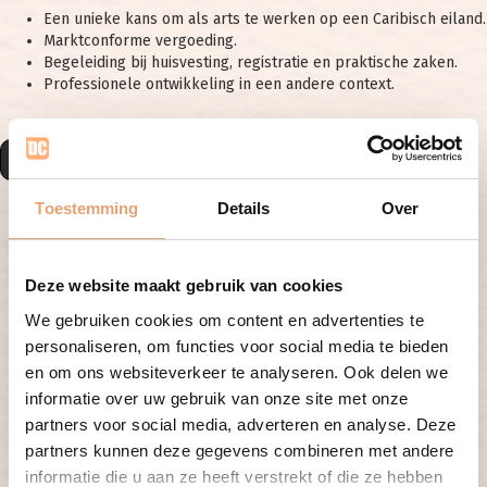
Een unieke kans om als arts te werken op een Caribisch eiland.
Marktconforme vergoeding.
Begeleiding bij huisvesting, registratie en praktische zaken.
Professionele ontwikkeling in een andere context.
Solliciteren
Toestemming
Details
Over
Vacature specificaties
Deze website maakt gebruik van cookies
Regio
:
We gebruiken cookies om content en advertenties te
Te vervullen per:
In overleg
personaliseren, om functies voor social media te bieden
Aantal uur:
24 - 36 uur per week
en om ons websiteverkeer te analyseren. Ook delen we
Salaris:
Marktconform
informatie over uw gebruik van onze site met onze
Referentie:
486
partners voor social media, adverteren en analyse. Deze
partners kunnen deze gegevens combineren met andere
informatie die u aan ze heeft verstrekt of die ze hebben