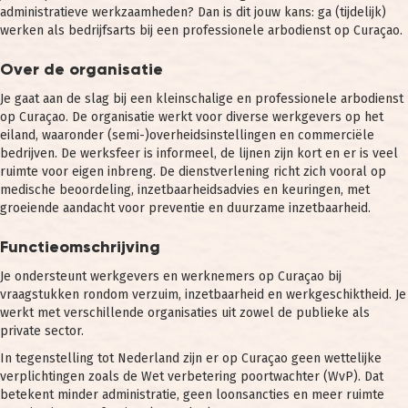
administratieve werkzaamheden? Dan is dit jouw kans: ga (tijdelijk)
werken als bedrijfsarts bij een professionele arbodienst op Curaçao.
Over de organisatie
Je gaat aan de slag bij een kleinschalige en professionele arbodienst
op Curaçao. De organisatie werkt voor diverse werkgevers op het
eiland, waaronder (semi-)overheidsinstellingen en commerciële
bedrijven. De werksfeer is informeel, de lijnen zijn kort en er is veel
ruimte voor eigen inbreng. De dienstverlening richt zich vooral op
medische beoordeling, inzetbaarheidsadvies en keuringen, met
groeiende aandacht voor preventie en duurzame inzetbaarheid.
Functieomschrijving
Je ondersteunt werkgevers en werknemers op Curaçao bij
vraagstukken rondom verzuim, inzetbaarheid en werkgeschiktheid. Je
werkt met verschillende organisaties uit zowel de publieke als
private sector.
In tegenstelling tot Nederland zijn er op Curaçao geen wettelijke
verplichtingen zoals de Wet verbetering poortwachter (WvP). Dat
betekent minder administratie, geen loonsancties en meer ruimte