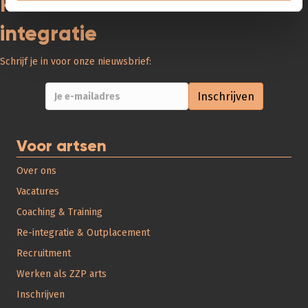
Recruitment • Interim • Re-
c
t
integratie
i
e
Schrijf je in voor onze nieuwsbrief:
Voor artsen
Over ons
Vacatures
Coaching & Training
Re-integratie & Outplacement
Recruitment
Werken als ZZP arts
Inschrijven