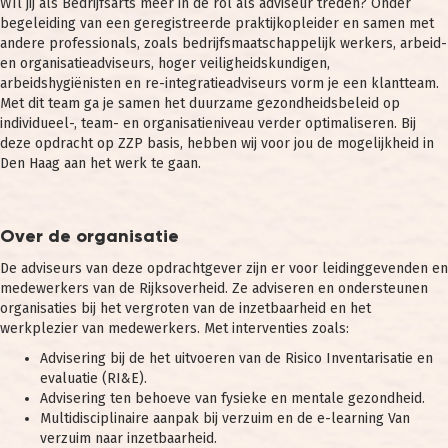
WIl jij als Bedrijfsarts meer in de rol als adviseur treden? Onder
begeleiding van een geregistreerde praktijkopleider en samen met
andere professionals, zoals bedrijfsmaatschappelijk werkers, arbeid-
en organisatieadviseurs, hoger veiligheidskundigen,
arbeidshygiënisten en re-integratieadviseurs vorm je een klantteam.
Met dit team ga je samen het duurzame gezondheidsbeleid op
individueel-, team- en organisatieniveau verder optimaliseren. Bij
deze opdracht op ZZP basis, hebben wij voor jou de mogelijkheid in
Den Haag aan het werk te gaan.
Over de organisatie
De adviseurs van deze opdrachtgever zijn er voor leidinggevenden en
medewerkers van de Rijksoverheid. Ze adviseren en ondersteunen
organisaties bij het vergroten van de inzetbaarheid en het
werkplezier van medewerkers. Met interventies zoals:
Advisering bij de het uitvoeren van de Risico Inventarisatie en
evaluatie (RI&E).
Advisering ten behoeve van fysieke en mentale gezondheid.
Multidisciplinaire aanpak bij verzuim en de e-learning Van
verzuim naar inzetbaarheid.