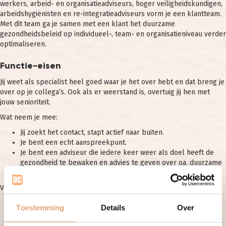
werkers, arbeid- en organisatieadviseurs, hoger veiligheidskundigen,
arbeidshygiënisten en re-integratieadviseurs vorm je een klantteam.
Met dit team ga je samen met een klant het duurzame
gezondheidsbeleid op individueel-, team- en organisatieniveau verder
optimaliseren.
Functie-eisen
Jij weet als specialist heel goed waar je het over hebt en dat breng je
over op je collega’s. Ook als er weerstand is, overtuig jij hen met
jouw senioriteit.
Wat neem je mee:
Jij zoekt het contact, stapt actief naar buiten.
Je bent een echt aanspreekpunt.
Je bent een adviseur die iedere keer weer als doel heeft de
gezondheid te bewaken en advies te geven over oa. duurzame
inzetbaarheid.
Verder heb je:
Een registratie als Bedrijfsarts.
Toestemming
Details
Over
Goede communicatieve eigenschappen.