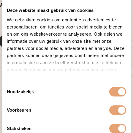
Arbeidsvoorwaarden
Deze website maakt gebruik van cookies
Een ZZP aanstelling.
We gebruiken cookies om content en advertenties te
Een marktconform salaris/tarief.
personaliseren, om functies voor social media te bieden
en om ons websiteverkeer te analyseren. Ook delen we
informatie over uw gebruik van onze site met onze
Solliciteren
partners voor social media, adverteren en analyse. Deze
partners kunnen deze gegevens combineren met andere
informatie die u aan ze heeft verstrekt of die ze hebben
verzameld op basis van uw gebruik van hun services.
Vacature specificaties
Regio
: Zuid-Holland
T
Te vervullen per:
Direct
Noodzakelijk
o
Aantal uur:
16 - 24 uur per week
e
Salaris:
Marktconform
Referentie:
275
s
Voorkeuren
t
e
m
Statistieken