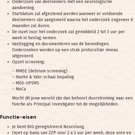
Onderzoek van deelnemers met een neurologische
aandoening.
Startdatum zal afgestemd worden wanneer er voldoende
deelnemers zijn aangemeld waarna het onderzoek ongeveer 6
maanden zal duren.
De inzet voor het onderzoek zal gemiddeld 2 tot 3 uur per
week in beslag nemen.
Vastlegging en documenteren van de bevindingen.
Onderzoeken worden op een strak protocollair niveau
uitgevoerd.
Opzet screening:
– MMSE (delirium screening) .
– Hoehn & Yahr-schaal bepaling
– MDS-UPDRS
– MoCa
Mocht dit jouw wereld zijn dan behoort doorstroming naar een
functie als Principal Investigator tot de mogelijkheden.
Functie-eisen
Je bent BIG geregistreerd Neuroloog.
Inzet op basis van ZZP voor 2 a 3 uur per week, deze uren en