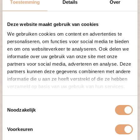
Toestemming
Details
Over
Over DoctorConnect
Deze website maakt gebruik van cookies
We gebruiken cookies om content en advertenties te
Al meer dan 10 jaar zet DoctorConnect de juiste arts op de
personaliseren, om functies voor social media te bieden
juiste plek. Op het brede werkveld helpen we je de beste
en om ons websiteverkeer te analyseren. Ook delen we
keuzes te maken. Je wil niet dat een vacature aan je wordt
informatie over uw gebruik van onze site met onze
‘verkocht’, je wil een oprecht advies. Dáár maakt
DoctorConnect het verschil. Wij coachen carrières en
partners voor social media, adverteren en analyse. Deze
vervullen vacatures, in die volgorde. Dus spreekt deze
partners kunnen deze gegevens combineren met andere
functie je aan, neem dan voor een eerlijk en open gesprek
informatie die u aan ze heeft verstrekt of die ze hebben
contact op met:
verzameld op basis van uw gebruik van hun services.
T
Noodzakelijk
o
e
s
Voorkeuren
t