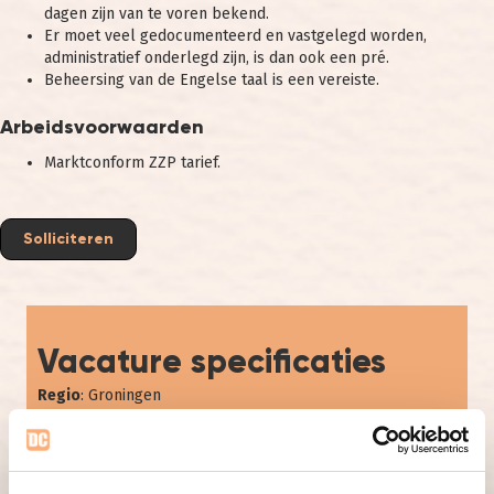
dagen zijn van te voren bekend.
Er moet veel gedocumenteerd en vastgelegd worden,
administratief onderlegd zijn, is dan ook een pré.
Beheersing van de Engelse taal is een vereiste.
Arbeidsvoorwaarden
Marktconform ZZP tarief.
Solliciteren
Vacature specificaties
Regio
: Groningen
Te vervullen per:
In overleg
Aantal uur:
8 - 24 uur per week
Salaris:
Marktconform
Referentie:
195