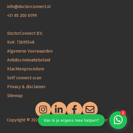
info@doctorconnect.nl
+31 85 200 6199
DoctorConnect B.V.
KvK: 73695548
Algemene Voorwaarden
Antidiscriminatiebeleid
Klachtenprocedure
Self connect-scan
Privacy & disclaimer
Sitemap
https://www.instagram.com/doctorconnect_official
Copyright © 2026 | DoctorConnect | ontwikkeld door
Pageking