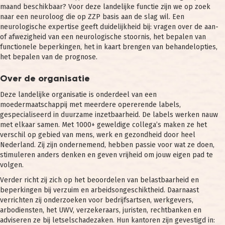
maand beschikbaar? Voor deze landelijke functie zijn we op zoek
naar een neuroloog die op ZZP basis aan de slag wil. Een
neurologische expertise geeft duidelijkheid bij: vragen over de aan-
of afwezigheid van een neurologische stoornis, het bepalen van
functionele beperkingen, het in kaart brengen van behandelopties,
het bepalen van de prognose.
Over de organisatie
Deze landelijke organisatie is onderdeel van een
moedermaatschappij met meerdere opererende labels,
gespecialiseerd in duurzame inzetbaarheid. De labels werken nauw
met elkaar samen. Met 1000+ geweldige collega’s maken ze het
verschil op gebied van mens, werk en gezondheid door heel
Nederland. Zij zijn ondernemend, hebben passie voor wat ze doen,
stimuleren anders denken en geven vrijheid om jouw eigen pad te
volgen.
Verder richt zij zich op het beoordelen van belastbaarheid en
beperkingen bij verzuim en arbeidsongeschiktheid. Daarnaast
verrichten zij onderzoeken voor bedrijfsartsen, werkgevers,
arbodiensten, het UWV, verzekeraars, juristen, rechtbanken en
adviseren ze bij letselschadezaken. Hun kantoren zijn gevestigd in: