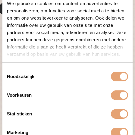
We gebruiken cookies om content en advertenties te
Solliciteren
personaliseren, om functies voor social media te bieden
en om ons websiteverkeer te analyseren. Ook delen we
informatie over uw gebruik van onze site met onze
partners voor social media, adverteren en analyse. Deze
Vacature specificaties
partners kunnen deze gegevens combineren met andere
informatie die u aan ze heeft verstrekt of die ze hebben
Regio
: Utrecht
verzameld op basis van uw gebruik van hun services.
Te vervullen per:
In overleg
Aantal uur:
8 - 24 uur per week
Salaris:
Marktconform
T
Referentie:
669
Noodzakelijk
o
e
s
Voorkeuren
t
Over DoctorConnect
e
m
Statistieken
Al meer dan 10 jaar zet DoctorConnect de juiste arts op de
m
juiste plek. Op het brede werkveld helpen we je de beste
keuzes te maken. Je wil niet dat een vacature aan je wordt
i
Marketing
‘verkocht’, je wil een oprecht advies. Dáár maakt