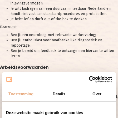
inlevingsvermogen.
Je wilt bijdragen aan een duurzaam inzetbaar Nederland en
houdt niet vast aan standaardprocedures en protocollen.
Je hebt lef en durft out-of the box te denken.
Daarnaast:
Ben jij een neuroloog met relevante werkervaring;
Ben jij enthousiast voor onafhankelijke diagnostiek en
rapportage;
Ben je bereid om feedback te ontvangen en hiervan te willen
leren.
Arbeidsvoorwaarden
Marktconforme freelance tarieven, reistijd wordt aanvullend
vergoed;
Een dynamische en innovatieve werkomgeving;
Werktijden en dagen in overleg;
Toestemming
Details
Over
In overleg 1 of meerdere neurologische expertises per maand;
Begeleiding door medisch directeur, opleiding, supervisie en
intervisie.
Deze website maakt gebruik van cookies